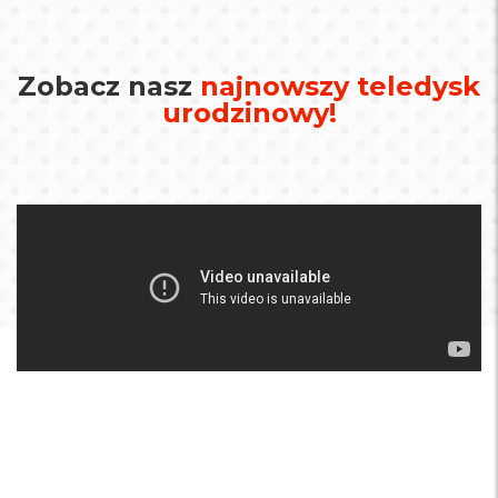
Zobacz nasz
najnowszy teledysk
urodzinowy!