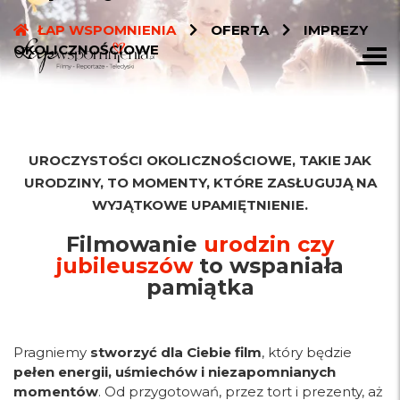
ŁAP WSPOMNIENIA
OFERTA
IMPREZY
OKOLICZNOŚCIOWE
UROCZYSTOŚCI OKOLICZNOŚCIOWE, TAKIE JAK
URODZINY, TO MOMENTY, KTÓRE ZASŁUGUJĄ NA
WYJĄTKOWE UPAMIĘTNIENIE.
Filmowanie
urodzin czy
jubileuszów
to wspaniała
pamiątka
Pragniemy
stworzyć dla Ciebie film
, który będzie
pełen energii, uśmiechów i niezapomnianych
momentów
. Od przygotowań, przez tort i prezenty, aż