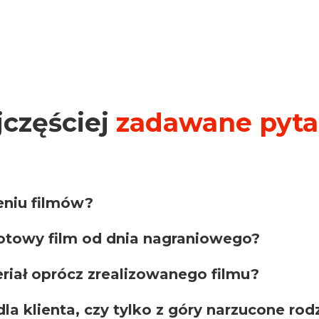
jczęściej
zadawane pyta
eniu filmów?
gotowy film od dnia nagraniowego?
iał oprócz zrealizowanego filmu?
la klienta, czy tylko z góry narzucone rod