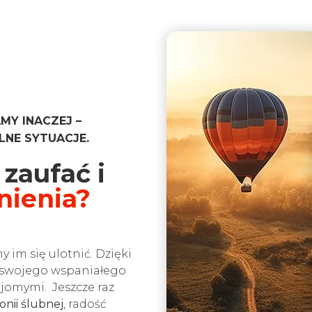
MY INACZEJ –
LNE SYTUACJE.
zaufać i
nienia?
 im się ulotnić. Dzięki
 swojego wspaniałego
ajomymi. Jeszcze raz
nii ślubnej
, radość