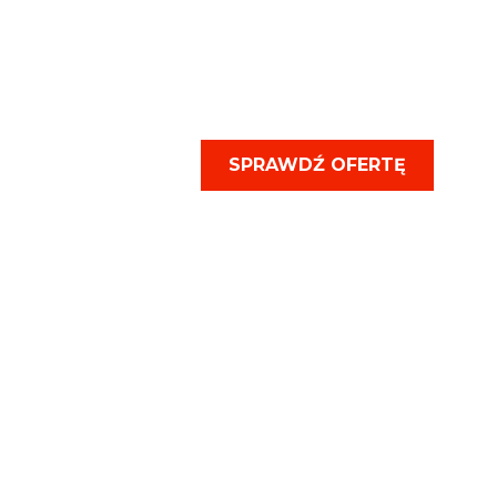
FILMUJEMY WSPOMNIENIA
NAJPIĘKNIEJSZE CHWILE I
NIENIA TWOJEGO ŻYCIA!
SPRAWDŹ OFERTĘ