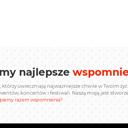
my najlepsze
wspomnie
tórzy uwieczniają najważniejsze chwile w Twoim życi
ventów, koncertów i festiwali. Naszą misją jest stwor
łapiemy razem wspomnienia?