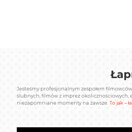
Łap
Jesteśmy profesjonalnym zespołem filmowców, k
ślubnych, filmów z imprez okolicznościowych, e
niezapomniane momenty na zawsze.
To jak – 