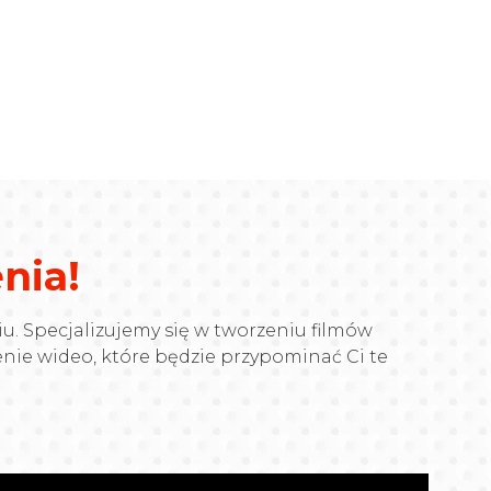
nia!
u. Specjalizujemy się w tworzeniu filmów
zenie wideo, które będzie przypominać Ci te